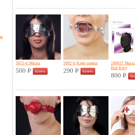
ые
5015-6 Маска
5092-0 Кляп-рамка
249037 Маск
Bad Kitty
500
P
290
P
УБ.
УБ.
800
P
УБ.