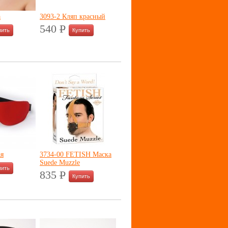
а
3093-2 Кляп красный
540
P
УБ.
ая
3734-00 FETISH Маска
Suede Muzzle
835
P
УБ.