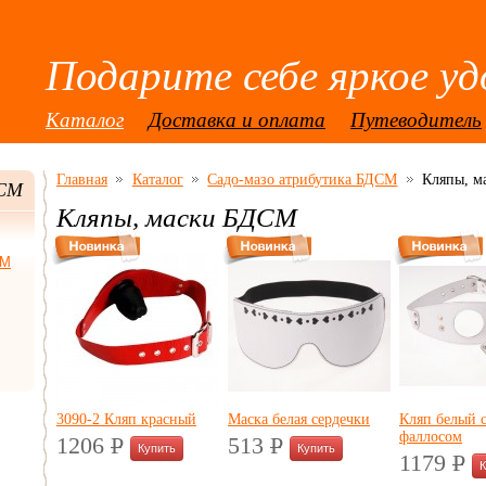
Подарите себе яркое уд
Каталог
Доставка и оплата
Путеводитель
Главная
Каталог
Садо-мазо атрибутика БДСМ
Кляпы, м
ДСМ
Кляпы, маски БДСМ
СМ
3090-2 Кляп красный
Маска белая сердечки
Кляп белый 
фаллосом
1206
P
513
P
УБ.
УБ.
1179
P
УБ