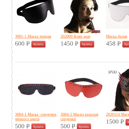
3081-1 Маска черная
202009 Кляп шар
Маска белая
600
P
1450
P
458
P
УБ.
УБ.
УБ.
3084-1 Маска -сердечки,
3084-2 Маска красная
2020114 Мас
чёрного цвета
сердечки
1500
P
УБ
500
P
500
P