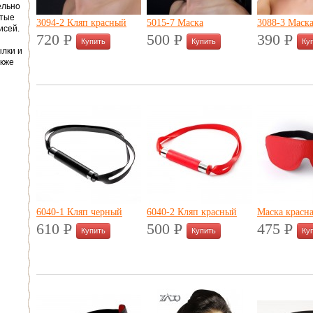
ельно
стые
3094-2 Кляп красный
5015-7 Маска
3088-3 Маск
исей.
720
P
500
P
390
P
УБ.
УБ.
УБ.
лки и
акже
6040-1 Кляп черный
6040-2 Кляп красный
Маска красн
610
P
500
P
475
P
УБ.
УБ.
УБ.