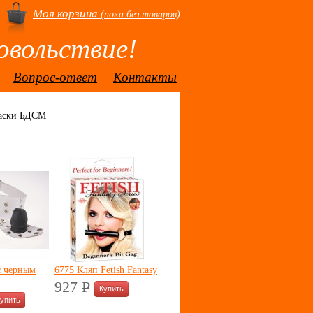
Моя корзина
(пока без товаров)
овольствие!
Вопрос-ответ
Контакты
аски БДСМ
с черным
6775 Кляп Fetish Fantasy
927
P
УБ.
.