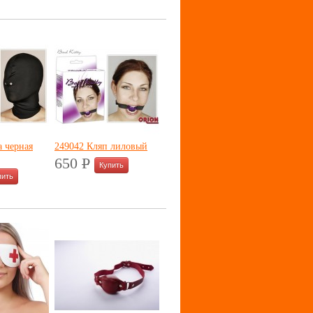
а черная
249042 Кляп лиловый
650
P
УБ.