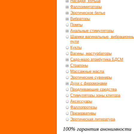
Насадки, кольца
Фаллоимитаторы
Эротическое белье
Вибраторы
Помпы
Анальные стимуляторы
Шарики вагинальные, вибрационн
пули
Куклы
Вагины, мастурбаторы
Садо-мазо атрибутика БДСМ
Страпоны
Массажные масла
Эротические сувениры
Духи с феромонами
Продлевающие средства
Стимуляторы зоны клитора
Аксессуары
Фаллопротезы
Презервативы
Эротическая литература
100% гарантия анонимности