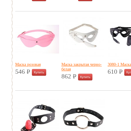
УБ.
УБ.
Маска розовая
Маска закрытая черно-
3080-1 Маска
белая
546
P
610
P
УБ.
УБ.
862
P
УБ.