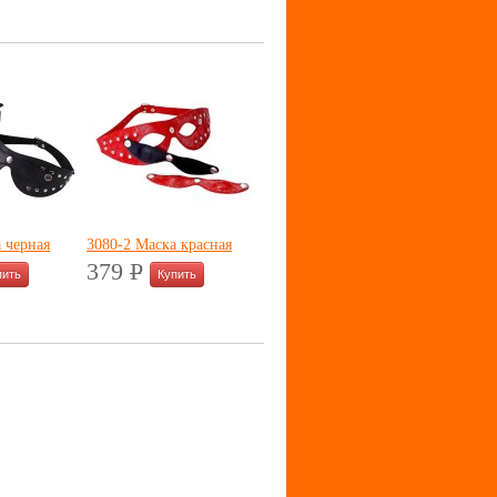
 черная
3080-2 Маска красная
379
P
УБ.