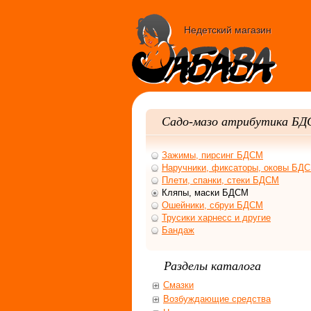
Недетский магазин
Садо-мазо атрибутика Б
Зажимы, пирсинг БДСМ
Наручники, фиксаторы, оковы БД
Плети, спанки, стеки БДСМ
Кляпы, маски БДСМ
Ошейники, сбруи БДСМ
Трусики харнесс и другие
Бандаж
Разделы каталога
Смазки
Возбуждающие средства