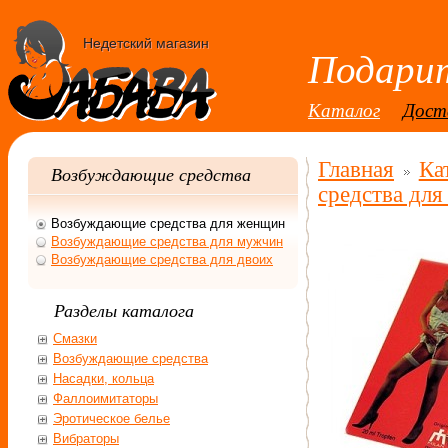
Недетский магазин
Подарит
Каталог
Дост
Главная
Ка
Возбуждающие средства
средства дл
Возбуждающие средства для женщин
Возбуждающие средства для мужчин
Возбуждающие средства для двоих
Разделы каталога
Смазки
Возбуждающие средства
Насадки, кольца
Фаллоимитаторы
Эротическое белье
Вибраторы