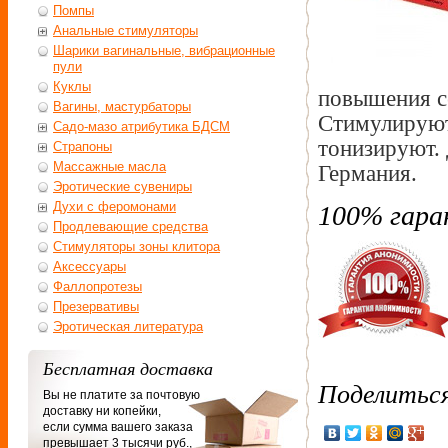
Помпы
Анальные стимуляторы
Шарики вагинальные, вибрационные
пули
Куклы
повышения с
Вагины, мастурбаторы
Стимулируют
Садо-мазо атрибутика БДСМ
тонизируют.
Страпоны
Массажные масла
Германия.
Эротические сувениры
Духи с феромонами
100% гара
Продлевающие средства
Стимуляторы зоны клитора
Аксессуары
Фаллопротезы
Презервативы
Эротическая литература
Бесплатная доставка
Поделитьс
Вы не платите за почтовую
доставку ни копейки,
если сумма вашего заказа
превышает 3 тысячи руб.,