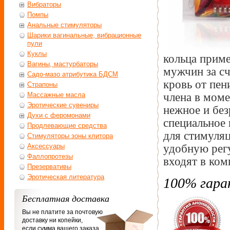
Вибраторы
Помпы
Анальные стимуляторы
Шарики вагинальные, вибрационные
пули
Куклы
кольца прим
Вагины, мастурбаторы
мужчин за с
Садо-мазо атрибутика БДСМ
кровь от пен
Страпоны
члена в моме
Массажные масла
Эротические сувениры
нежное и без
Духи с феромонами
специальное 
Продлевающие средства
для стимуля
Стимуляторы зоны клитора
удобную рег
Аксессуары
Фаллопротезы
входят в ком
Презервативы
Эротическая литература
100% гара
Бесплатная доставка
Вы не платите за почтовую
доставку ни копейки,
если сумма вашего заказа