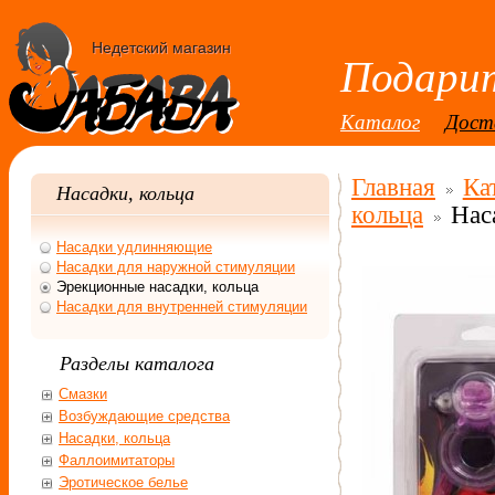
Недетский магазин
Подарит
Каталог
Дост
Главная
Ка
Насадки, кольца
кольца
Нас
Насадки удлинняющие
Насадки для наружной стимуляции
Эрекционные насадки, кольца
Насадки для внутренней стимуляции
Разделы каталога
Смазки
Возбуждающие средства
Насадки, кольца
Фаллоимитаторы
Эротическое белье