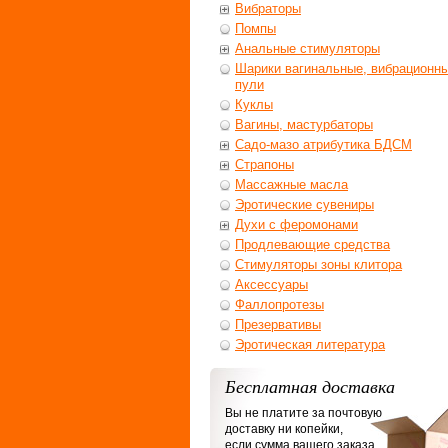
Вибраторы
Помпы
Анальные стимуляторы
Шарики вагинальные, вибрационн
пули
Куклы
Вагины, мастурбаторы
Садо-мазо атрибутика БДСМ
Страпоны
Массажные масла
Эротические сувениры
Духи с феромонами
Продлевающие средства
Стимуляторы зоны клитора
Аксессуары
Фаллопротезы
Презервативы
Эротическая литература
Бесплатная доставка
Вы не платите за почтовую
доставку ни копейки,
если сумма вашего заказа