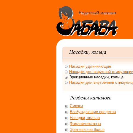
Недетский магазин
Насадки, кольца
Насадки удлинняющие
Насадки для наружной стимуляци
Эрекционные насадки, кольца
Насадки для внутренней стимуляц
Разделы каталога
Смазки
Возбуждающие средства
Насадки, кольца
Фаллоимитаторы
Эротическое белье