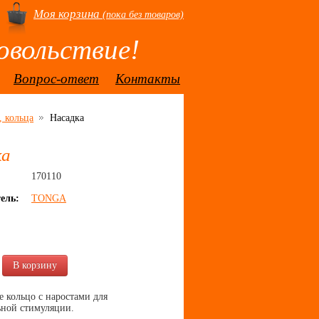
Моя корзина
(пока без товаров)
овольствие!
Вопрос-ответ
Контакты
 кольца
Насадка
ка
170110
ель:
TONGA
.
В корзину
 кольцо с наростами для
ьной стимуляции.