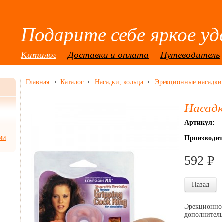
Подарите себе яркое уд
Каталог
Доставка и оплата
Путеводитель
Главная
Каталог
Насадки, кольца
Эрекционные насадки,
Насад
и
Артикул:
Производит
ии
592
P
УБ
Назад
Эрекционное
дополнител